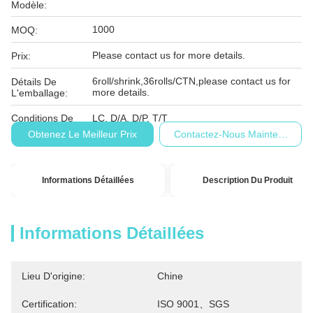
Modèle:
1000
MOQ:
Please contact us for more details.
Prix:
6roll/shrink,36rolls/CTN,please contact us for
Détails De
more details.
L'emballage:
Conditions De
LC, D/A, D/P, T/T
Paiement:
Obtenez Le Meilleur Prix
Contactez-Nous Maintenant
Informations Détaillées
Description Du Produit
Informations Détaillées
Lieu D'origine:
Chine
Certification:
ISO 9001、SGS