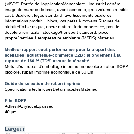
(MSDS).
Portée de l'application
Monocolore : industriel général,
image de marque de base, avertissements, gros volumes à faible
coût. Bicolore : logos standard, avertissements bicolores,
informations produit + blocs, lots petits à moyens.
Risques de
stabilité
Faible risque, encre mature, forte adhérence, pas de
décoloration facile ; stockage/transport standard, pièce
propre/ventilée à température ambiante (MSDS).
Matériau
Meilleur rapport coût-performance pour la plupart des
scellages industriels/e-commerce B2B ; allongement à la
rupture de 180 % (TDS) assure la ténacité.
Mots-clés : ruban d'emballage imprimé monocolore, ruban BOPP
bicolore, ruban imprimé économique de 50 µm
Guide de sélection de ruban imprimé
Spécifications techniques
Détails rapides
Matériau
Film BOPP
Adhésif
Acrylique
Épaisseur
40 µm
Largeur