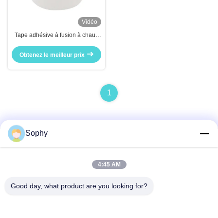
Vidéo
Tape adhésive à fusion à chaud
de qualité industrielle
Obtenez le meilleur prix
1
Sophy
Contact rapide
4:45 AM
Adresse
Good day, what product are you looking for?
Zone industrielle de Fulu, district de Shunde, ville de
Foshan, province du Guangdong, Chine
Télégramme