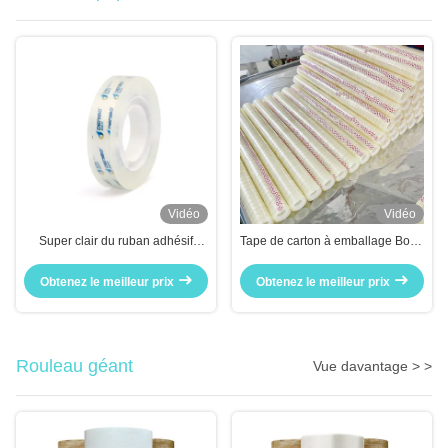
Vidéo
Vidéo
Super clair du ruban adhésif
Tape de carton à emballage Bopp
Apprendre et le travail de bureau
de 48 mm x 100 m
artisanat artisanal
Obtenez le meilleur prix
Obtenez le meilleur prix
Rouleau géant
Vue davantage > >