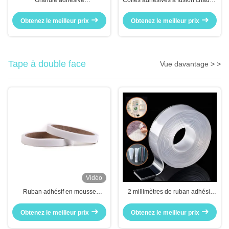
Granule adhésive
Colles adhésives à fusion chaude
thermoplastique pour produits
11 mm/7 mm pour l'usage en gros
sensibles à la température
des pistolets à colle
Obtenez le meilleur prix
Obtenez le meilleur prix
Tape à double face
Vue davantage > >
Vidéo
Ruban adhésif en mousse
2 millimètres de ruban adhésif
acrylique résistant à l'eau et
100% PP 3 mètres transparents
résistant à la chaleur pour les
Obtenez le meilleur prix
Obtenez le meilleur prix
applications maritimes et
nautiques