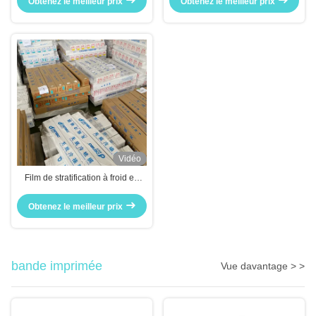
Obtenez le meilleur prix
Obtenez le meilleur prix
Vidéo
Film de stratification à froid en
PVC brillant Faible gaspillage
Spécifications multiples
Obtenez le meilleur prix
Personnalisation
bande imprimée
Vue davantage > >