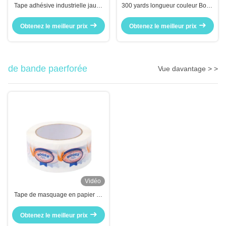
Tape adhésive industrielle jaune
300 yards longueur couleur Bopp
transparente pour les emballages
Jumbo Roll Carton scellant
d'expédition
Obtenez le meilleur prix
Obtenez le meilleur prix
de bande paerforée
Vue davantage > >
Vidéo
Tape de masquage en papier en
relief résistant à l'eau
Obtenez le meilleur prix