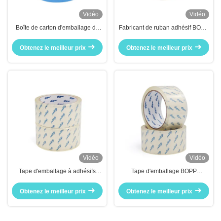
Vidéo
Vidéo
Boîte de carton d'emballage de
Fabricant de ruban adhésif BOPP
transport de marchandises
pour l'étanchéité
Obtenez le meilleur prix
Obtenez le meilleur prix
Vidéo
Vidéo
Tape d'emballage à adhésifs
Tape d'emballage BOPP
super transparents BOPP pour
adhésive ultra-transparente
l'étanchéité et le masquage du
résistante à la chaleur pour
Obtenez le meilleur prix
Obtenez le meilleur prix
carton
l'étanchéité et le masquage des
cartons