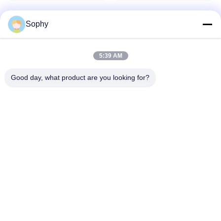
Sophy
Contact rapide
5:39 AM
Adresse
Good day, what product are you looking for?
Zone industrielle de Fulu, district de Shunde, ville de
Foshan, province du Guangdong, Chine
Télégramme
86--18664251215
Email
sophy@denibo.cn
Politique de confidentialité
|
Plan du site
| Chine Bonne qualité