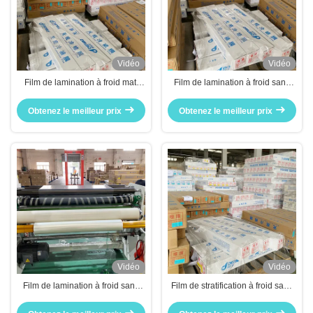
Vidéo
Vidéo
Film de lamination à froid mat,
Film de lamination à froid sans
lamination thermique Un fabricant
fond personnalisable avec
solide
plusieurs spécifications
Obtenez le meilleur prix
Obtenez le meilleur prix
Vidéo
Vidéo
Film de lamination à froid sans
Film de stratification à froid sans
fond, de bonne qualité, facile à
fond BOPP mat Film de
utiliser
stratification à froid facile à utiliser