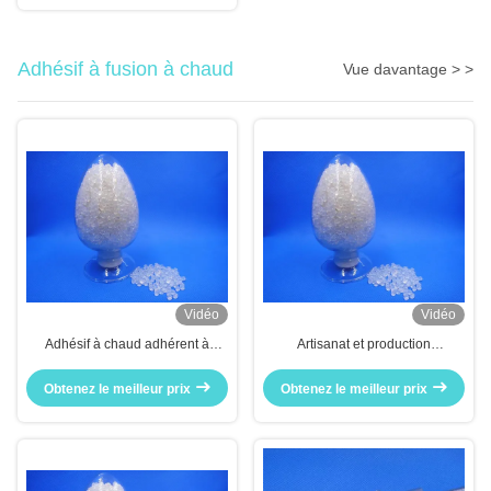
Adhésif à fusion à chaud
Vue davantage > >
Vidéo
Vidéo
Adhésif à chaud adhérent à
Artisanat et production
chaud adhésif à chaud adhésif à
industrielle
chaud adhésif à chaud adhésif à
Obtenez le meilleur prix
Obtenez le meilleur prix
chaud adhésif à chaud adhésif à
chaud adhésif à chaud adhésif à
chaud adhésif à chaud adhésif à
chaud adhésif à chaud adhésif à
chaud adhésif à chaud