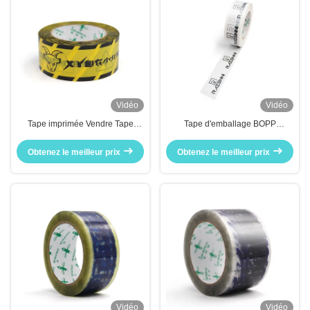
Vidéo
Vidéo
Tape imprimée Vendre Tape
Tape d'emballage BOPP
adhésive industrielle pour
imprimée sur mesure de haute
emballage d'expédition
qualité pour carton
Obtenez le meilleur prix
Obtenez le meilleur prix
Vidéo
Vidéo