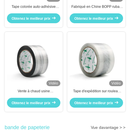
Tape colorée auto-adhésive
Fabriqué en Chine BOPP ruban
personnalisée avec logo pour
adhésif de rouleau d'expédition
l'étanchéité de l'expédition
avec logo service personnalisé
Obtenez le meilleur prix
Obtenez le meilleur prix
Vidéo
Vidéo
Vente à chaud usine
Tape d'expédition sur rouleau
personnalisée de haute qualité
adhésif BOPP personnalisé OEM
pour le ruban adhésif logo
avec logo pour l'emballage
Obtenez le meilleur prix
Obtenez le meilleur prix
bande de papeterie
Vue davantage > >